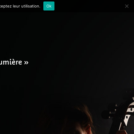
ptez leur utilisation.
Ok
umière »